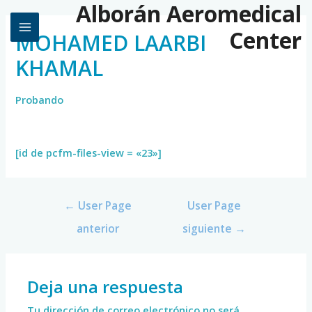
Alborán Aeromedical
Center
MOHAMED LAARBI
KHAMAL
Probando
[id de pcfm-files-view = «23»]
←
User Page
User Page
anterior
siguiente
→
Deja una respuesta
Tu dirección de correo electrónico no será