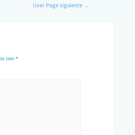
User Page siguiente
→
dos con
*