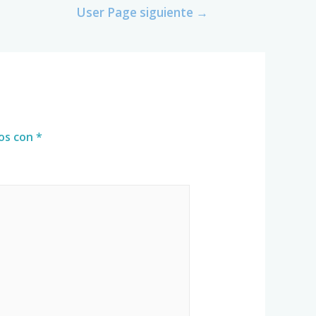
User Page siguiente
→
dos con
*