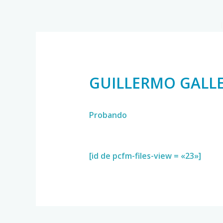
GUILLERMO GALL
Probando
[id de pcfm-files-view = «23»]