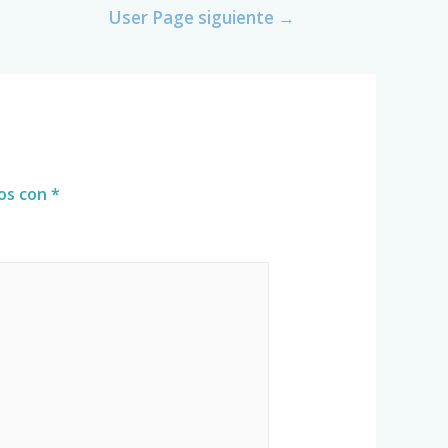
User Page siguiente
→
dos con
*