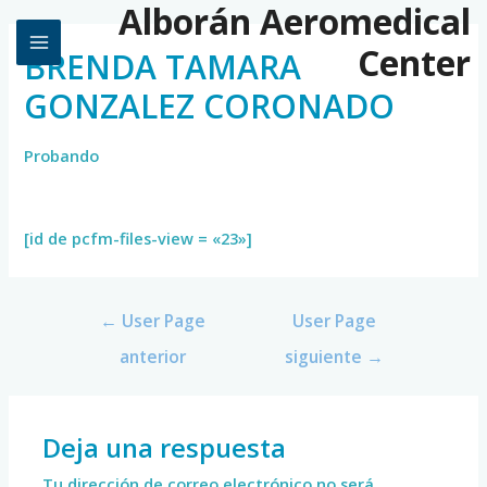
Alborán Aeromedical
Center
BRENDA TAMARA
GONZALEZ CORONADO
Probando
[id de pcfm-files-view = «23»]
←
User Page
User Page
anterior
siguiente
→
Deja una respuesta
Tu dirección de correo electrónico no será