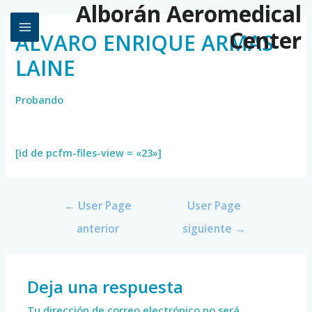
Alborán Aeromedical
Center
ALVARO ENRIQUE ARMAS
LAINE
Probando
[id de pcfm-files-view = «23»]
←
User Page
User Page
anterior
siguiente
→
Deja una respuesta
Tu dirección de correo electrónico no será