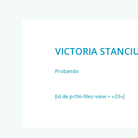
VICTORIA STANCI
Probando
[id de pcfm-files-view = «23»]