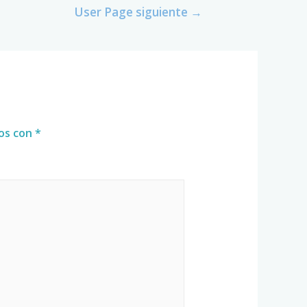
User Page siguiente
→
dos con
*