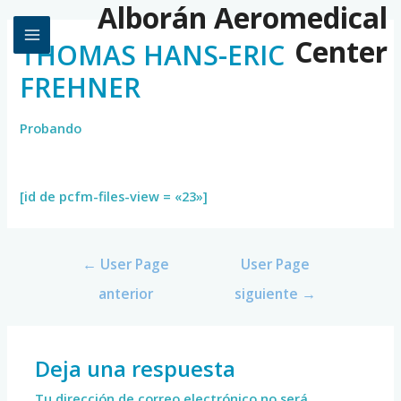
Alborán Aeromedical
Center
THOMAS HANS-ERIC
FREHNER
Probando
[id de pcfm-files-view = «23»]
←
User Page
User Page
anterior
siguiente
→
Deja una respuesta
Tu dirección de correo electrónico no será