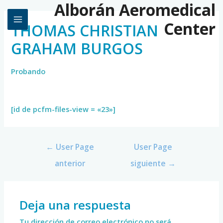
Alborán Aeromedical
Center
THOMAS CHRISTIAN
GRAHAM BURGOS
Probando
[id de pcfm-files-view = «23»]
←
User Page
User Page
anterior
siguiente
→
Deja una respuesta
Tu dirección de correo electrónico no será