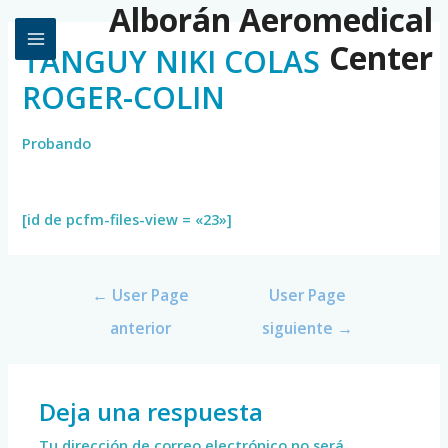
Alborán Aeromedical
Center
TANGUY NIKI COLAS
ROGER-COLIN
Probando
[id de pcfm-files-view = «23»]
←
User Page
User Page
anterior
siguiente
→
Deja una respuesta
Tu dirección de correo electrónico no será