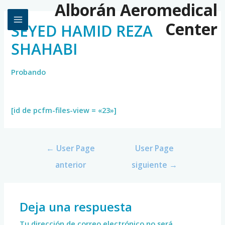
Alborán Aeromedical
Center
SEYED HAMID REZA
SHAHABI
Probando
[id de pcfm-files-view = «23»]
←
User Page
User Page
anterior
siguiente
→
Deja una respuesta
Tu dirección de correo electrónico no será