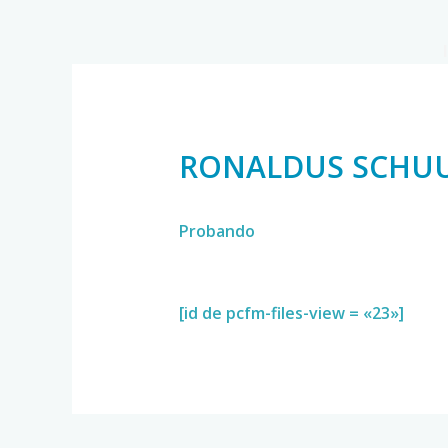
RONALDUS SCHU
Probando
[id de pcfm-files-view = «23»]