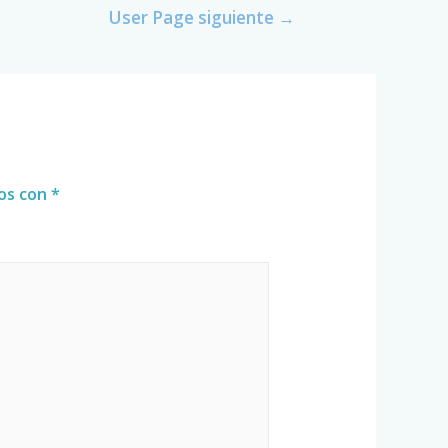
User Page siguiente
→
dos con
*