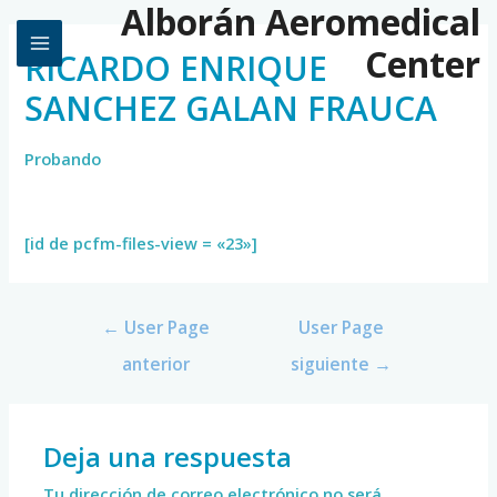
Alborán Aeromedical
Center
RICARDO ENRIQUE
SANCHEZ GALAN FRAUCA
Probando
[id de pcfm-files-view = «23»]
←
User Page
User Page
anterior
siguiente
→
Deja una respuesta
Tu dirección de correo electrónico no será