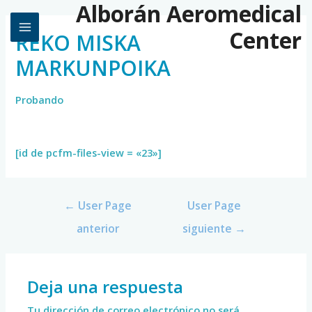
Alborán Aeromedical
Center
REKO MISKA
MARKUNPOIKA
Probando
[id de pcfm-files-view = «23»]
←
User Page
User Page
anterior
siguiente
→
Deja una respuesta
Tu dirección de correo electrónico no será