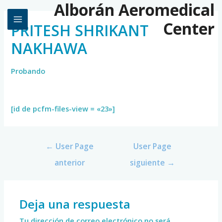
Alborán Aeromedical
Center
PRITESH SHRIKANT
NAKHAWA
Probando
[id de pcfm-files-view = «23»]
←
User Page
User Page
anterior
siguiente
→
Deja una respuesta
Tu dirección de correo electrónico no será