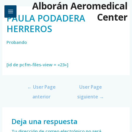
Alborán Aeromedical
Center
PAULA PODADERA
HERREROS
Probando
[id de pcfm-files-view = «23»]
←
User Page
User Page
anterior
siguiente
→
Deja una respuesta
Tu dirección de correo electrónico no será