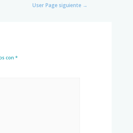
User Page siguiente
→
dos con
*