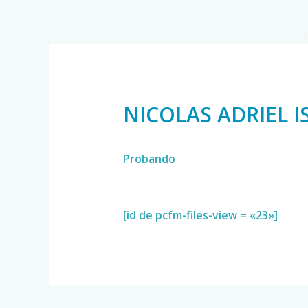
NICOLAS ADRIEL I
Probando
[id de pcfm-files-view = «23»]