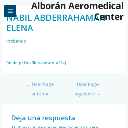
Alborán Aeromedical
Center
NABIL ABDERRAHAMAN
ELENA
Probando
[id de pcfm-files-view = «23»]
←
User Page
User Page
anterior
siguiente
→
Deja una respuesta
Tu dirección de correo electrónico no será