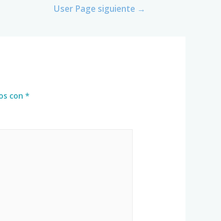
User Page siguiente
→
dos con
*