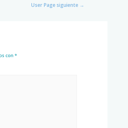
User Page siguiente
→
dos con
*