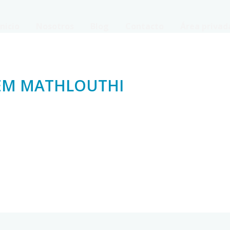
Inicio
Nosotros
Blog
Contacto
Área privad
M MATHLOUTHI