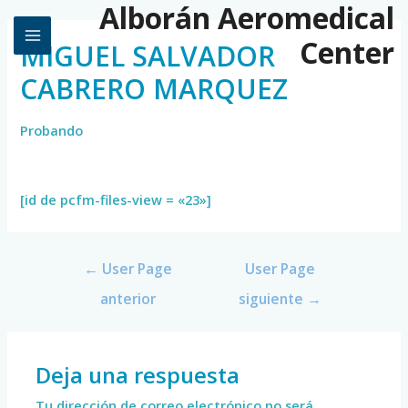
Alborán Aeromedical
Center
MIGUEL SALVADOR
CABRERO MARQUEZ
Probando
[id de pcfm-files-view = «23»]
←
User Page
User Page
anterior
siguiente
→
Deja una respuesta
Tu dirección de correo electrónico no será