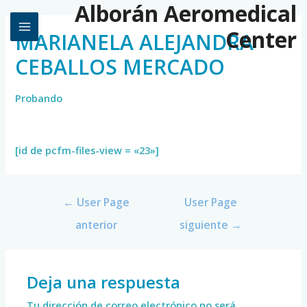
Alborán Aeromedical
Center
MARIANELA ALEJANDRA
CEBALLOS MERCADO
Probando
[id de pcfm-files-view = «23»]
←
User Page
User Page
anterior
siguiente
→
Deja una respuesta
Tu dirección de correo electrónico no será