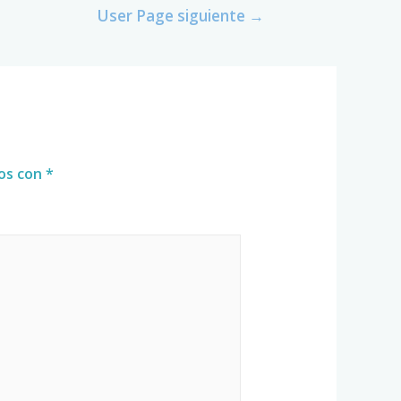
User Page siguiente
→
dos con
*