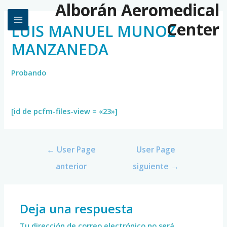
Alborán Aeromedical
Center
LUIS MANUEL MUNOZ
MANZANEDA
Probando
[id de pcfm-files-view = «23»]
←
User Page
User Page
anterior
siguiente
→
Deja una respuesta
Tu dirección de correo electrónico no será