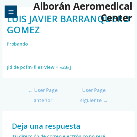
Alborán Aeromedical
Center
LUIS JAVIER BARRANQUERO
GOMEZ
Probando
[id de pcfm-files-view = «23»]
←
User Page
User Page
anterior
siguiente
→
Deja una respuesta
Tu dirección de correo electrónico no será