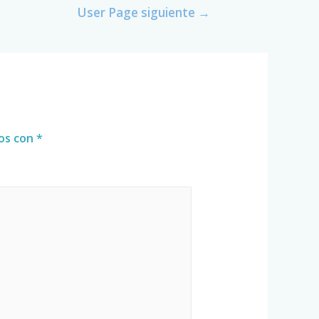
User Page siguiente
→
dos con
*