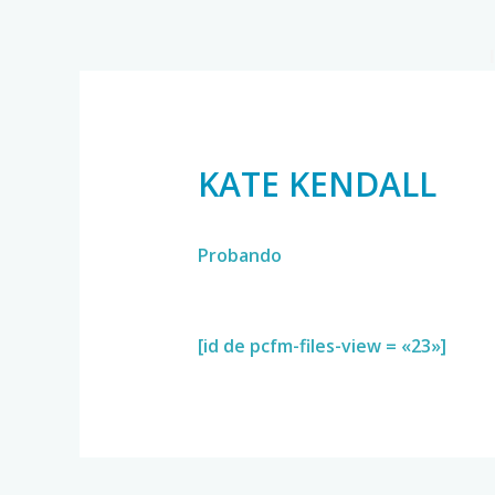
KATE KENDALL
Probando
[id de pcfm-files-view = «23»]