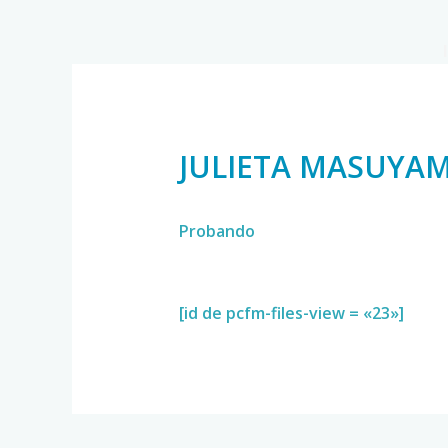
JULIETA MASUYA
Probando
[id de pcfm-files-view = «23»]