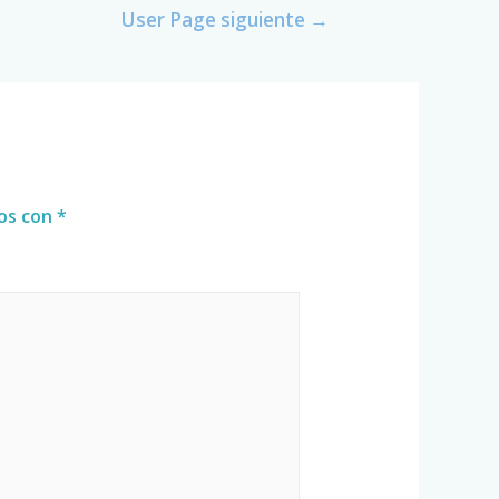
User Page siguiente
→
dos con
*