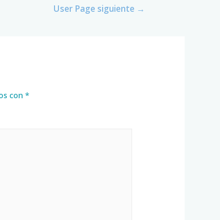
User Page siguiente
→
dos con
*