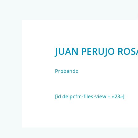
JUAN PERUJO RO
Probando
[id de pcfm-files-view = «23»]