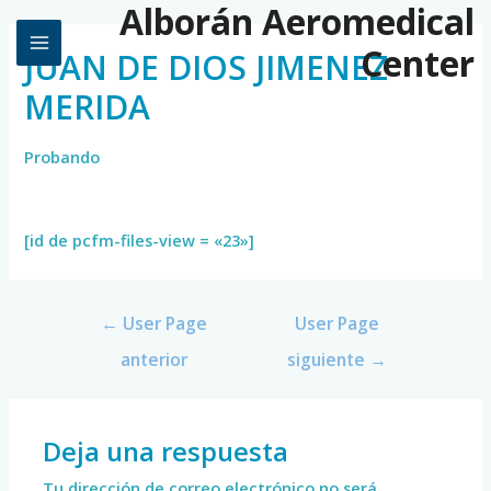
Alborán Aeromedical
Center
JUAN DE DIOS JIMENEZ
MERIDA
Probando
[id de pcfm-files-view = «23»]
←
User Page
User Page
anterior
siguiente
→
Deja una respuesta
Tu dirección de correo electrónico no será