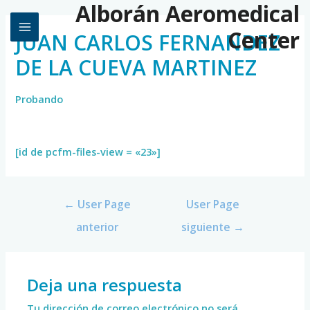
Alborán Aeromedical
Center
JUAN CARLOS FERNANDEZ
DE LA CUEVA MARTINEZ
Probando
[id de pcfm-files-view = «23»]
←
User Page
User Page
anterior
siguiente
→
Deja una respuesta
Tu dirección de correo electrónico no será