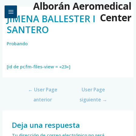
Alborán Aeromedical
Center
JIMENA BALLESTER I
SANTERO
Probando
[id de pcfm-files-view = «23»]
←
User Page
User Page
anterior
siguiente
→
Deja una respuesta
Tu dirección de correo electrónico no será