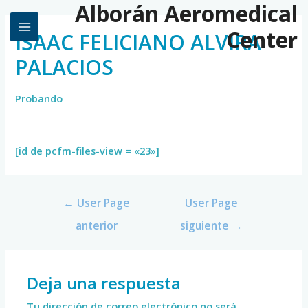
Alborán Aeromedical
Center
ISAAC FELICIANO ALVIRA
PALACIOS
Probando
[id de pcfm-files-view = «23»]
←
User Page
User Page
anterior
siguiente
→
Deja una respuesta
Tu dirección de correo electrónico no será