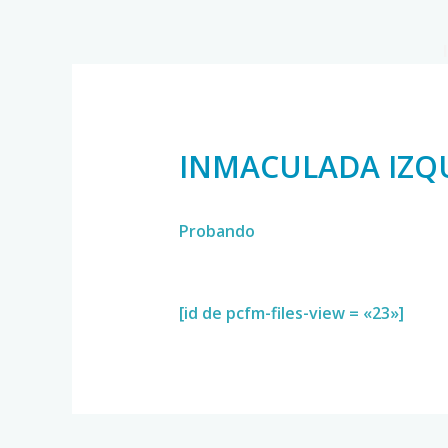
INMACULADA IZQ
Probando
[id de pcfm-files-view = «23»]