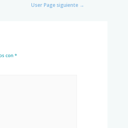
User Page siguiente
→
dos con
*