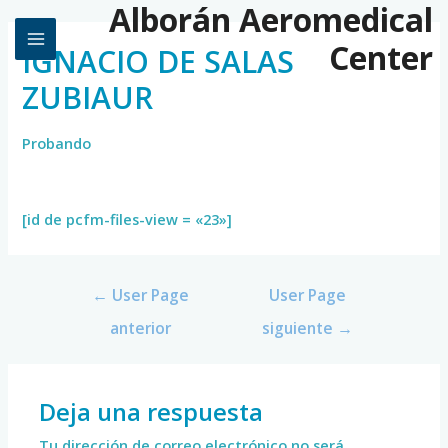
Alborán Aeromedical
Center
IGNACIO DE SALAS
ZUBIAUR
Probando
[id de pcfm-files-view = «23»]
←
User Page
User Page
anterior
siguiente
→
Deja una respuesta
Tu dirección de correo electrónico no será