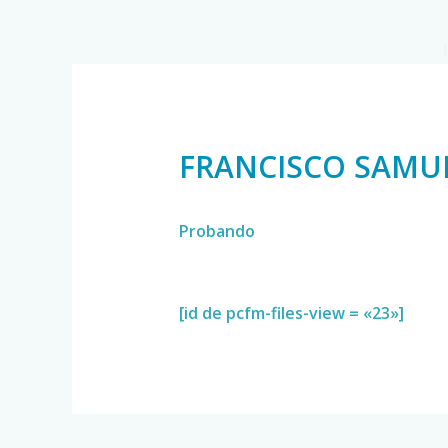
FRANCISCO SAMU
Probando
[id de pcfm-files-view = «23»]