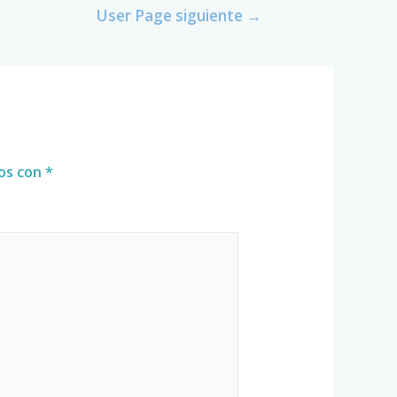
User Page siguiente
→
dos con
*