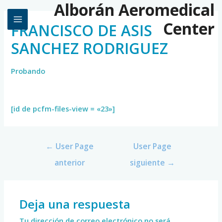
Alborán Aeromedical
Center
FRANCISCO DE ASIS
SANCHEZ RODRIGUEZ
Probando
[id de pcfm-files-view = «23»]
←
User Page
User Page
anterior
siguiente
→
Deja una respuesta
Tu dirección de correo electrónico no será