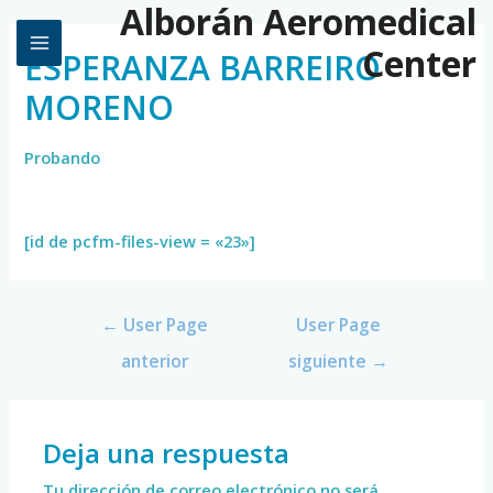
Alborán Aeromedical
Center
ESPERANZA BARREIRO
MORENO
Probando
[id de pcfm-files-view = «23»]
←
User Page
User Page
anterior
siguiente
→
Deja una respuesta
Tu dirección de correo electrónico no será