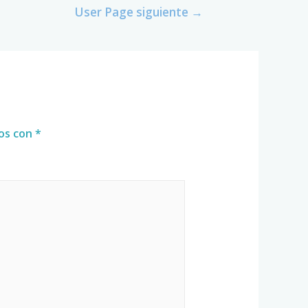
User Page siguiente
→
dos con
*