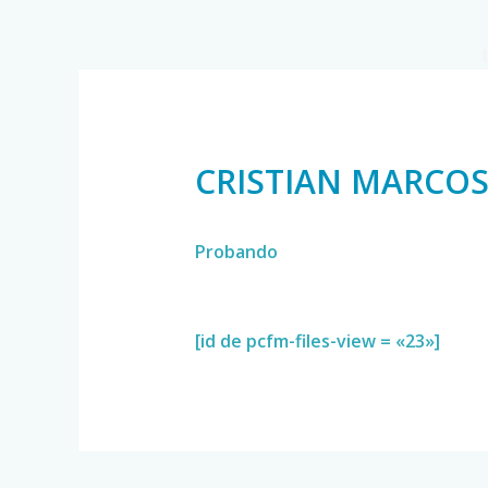
CRISTIAN MARCO
Probando
[id de pcfm-files-view = «23»]