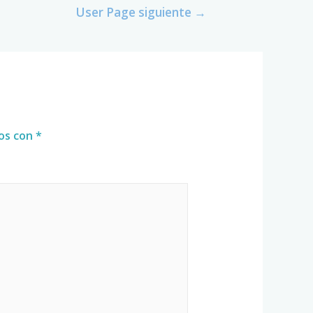
User Page siguiente
→
dos con
*