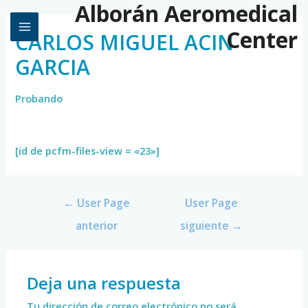
Alborán Aeromedical
Center
CARLOS MIGUEL ACIN
GARCIA
Probando
[id de pcfm-files-view = «23»]
←
User Page
User Page
anterior
siguiente
→
Deja una respuesta
Tu dirección de correo electrónico no será