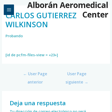
Alborán Aeromedical
Center
CARLOS GUTIERREZ
WILKINSON
Probando
[id de pcfm-files-view = «23»]
←
User Page
User Page
anterior
siguiente
→
Deja una respuesta
Tu dirección de correo electrónico no será