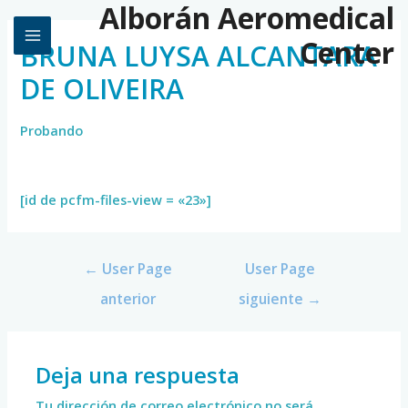
Alborán Aeromedical
Center
BRUNA LUYSA ALCANTARA
DE OLIVEIRA
Probando
[id de pcfm-files-view = «23»]
←
User Page
User Page
anterior
siguiente
→
Deja una respuesta
Tu dirección de correo electrónico no será