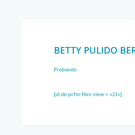
BETTY PULIDO BE
Probando
[id de pcfm-files-view = «23»]