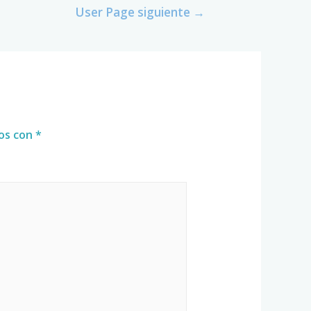
User Page siguiente
→
dos con
*