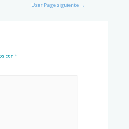
User Page siguiente
→
dos con
*