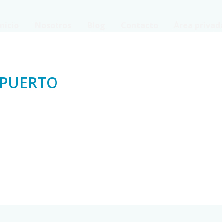
Inicio
Nosotros
Blog
Contacto
Área privad
 PUERTO