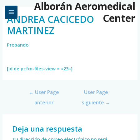
Alborán Aeromedical
Center
ANDREA CACICEDO
MARTINEZ
Probando
[id de pcfm-files-view = «23»]
←
User Page
User Page
anterior
siguiente
→
Deja una respuesta
Tu dirección de correo electrónico no será