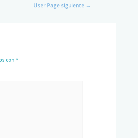
User Page siguiente
→
dos con
*