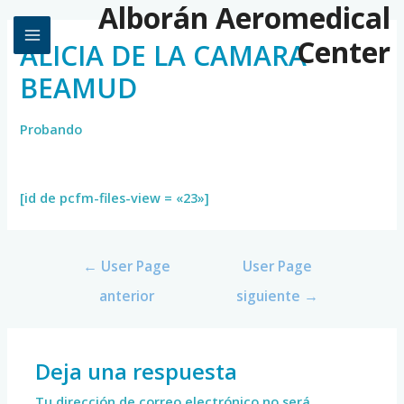
Alborán Aeromedical
Center
ALICIA DE LA CAMARA
BEAMUD
Probando
[id de pcfm-files-view = «23»]
←
User Page
User Page
anterior
siguiente
→
Deja una respuesta
Tu dirección de correo electrónico no será