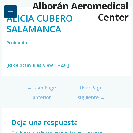
Alborán Aeromedical
Center
ALICIA CUBERO
SALAMANCA
Probando
[id de pcfm-files-view = «23»]
←
User Page
User Page
anterior
siguiente
→
Deja una respuesta
Tu dirección de correo electrónico no será