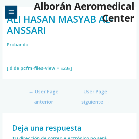
Alborán Aeromedical
Center
ALI HASAN MASYAB AL-
ANSSARI
Probando
[id de pcfm-files-view = «23»]
←
User Page
User Page
anterior
siguiente
→
Deja una respuesta
Tu dirección de correo electrónico no será