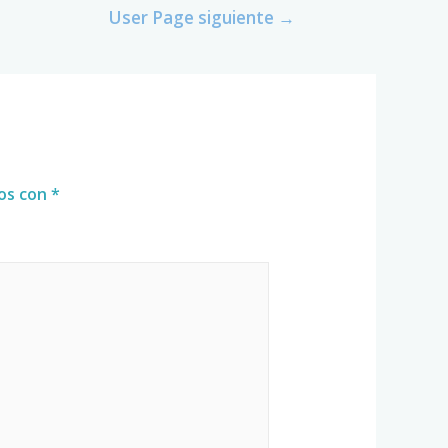
User Page siguiente
→
dos con
*